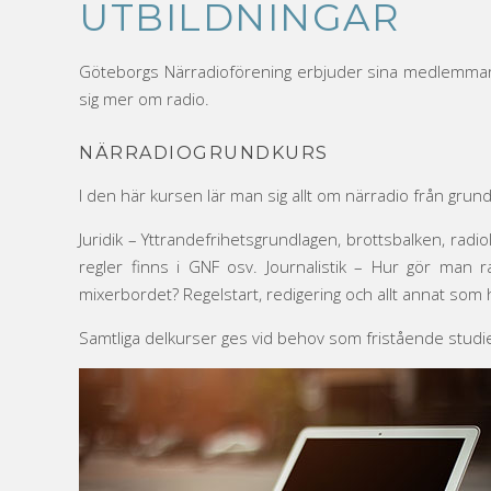
UTBILDNINGAR
Göteborgs Närradioförening erbjuder sina medlemmar ett
sig mer om radio.
NÄRRADIOGRUNDKURS
I den här kursen lär man sig allt om närradio från grun
Juridik – Yttrandefrihetsgrundlagen, brottsbalken, rad
regler finns i GNF osv. Journalistik – Hur gör man r
mixerbordet? Regelstart, redigering och allt annat som h
Samtliga delkurser ges vid behov som fristående studie